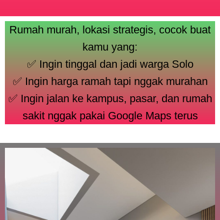
Rumah murah, lokasi strategis, cocok buat
kamu yang:
✅ Ingin tinggal dan jadi warga Solo
✅ Ingin harga ramah tapi nggak murahan
✅ Ingin jalan ke kampus, pasar, dan rumah
sakit nggak pakai Google Maps terus