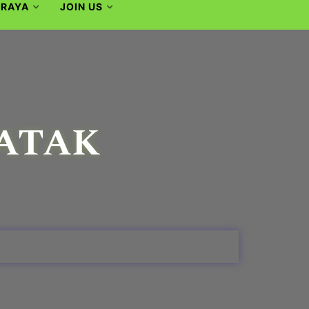
 RAYA
JOIN US
GATAK