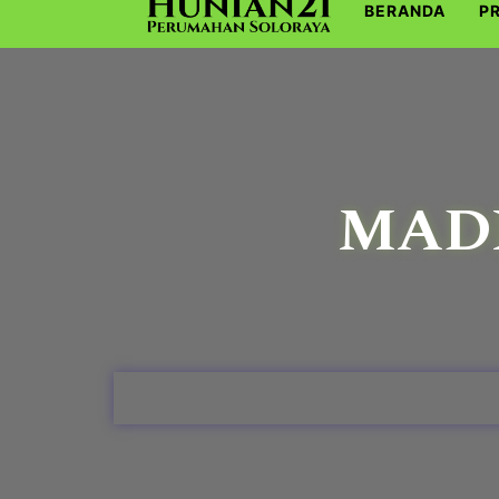
BERANDA
P
MADI