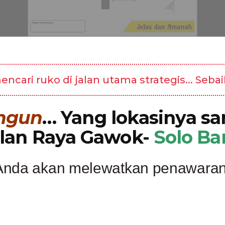
ari ruko di jalan utama strategis... Seba
ngun
… Yang lokasinya san
alan Raya Gawok-
Solo Ba
Anda akan melewatkan penawara