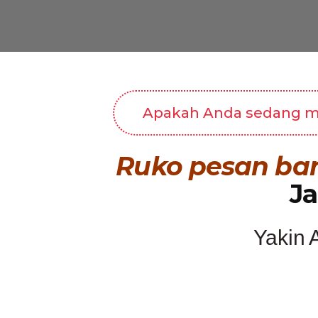
Apakah Anda sedang menc
Ruko pesan ba
J
Yakin 