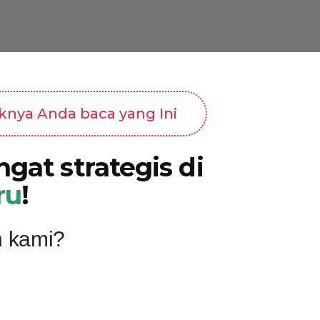
iknya Anda baca yang Ini
gat strategis di
ru
!
n kami?